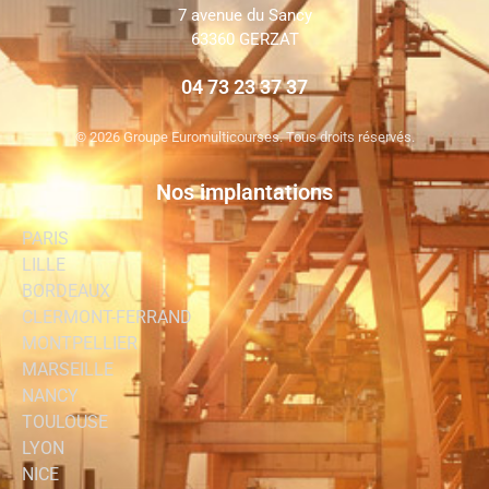
7 avenue du Sancy
63360 GERZAT
04 73 23 37 37
©
2026 Groupe Euromulticourses. Tous droits réservés.
Nos implantations
PARIS
LILLE
BORDEAUX
CLERMONT-FERRAND
MONTPELLIER
MARSEILLE
NANCY
TOULOUSE
LYON
NICE