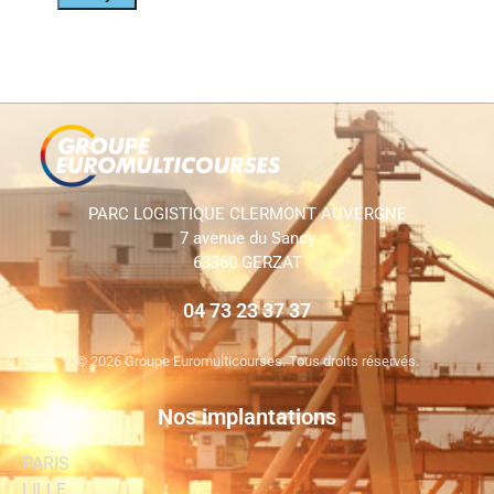
PARC LOGISTIQUE CLERMONT AUVERGNE
7 avenue du Sancy
63360 GERZAT
04 73 23 37 37
©
2026 Groupe Euromulticourses. Tous droits réservés.
Nos implantations
PARIS
LILLE