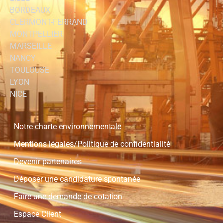
BORDEAUX
CLERMONT-FERRAND
MONTPELLIER
MARSEILLE
NANCY
TOULOUSE
LYON
NICE
Notre charte environnementale
Mentions légales/Politique de confidentialité
Devenir partenaires
Déposer une candidature spontanée
Faire une demande de cotation
Espace Client